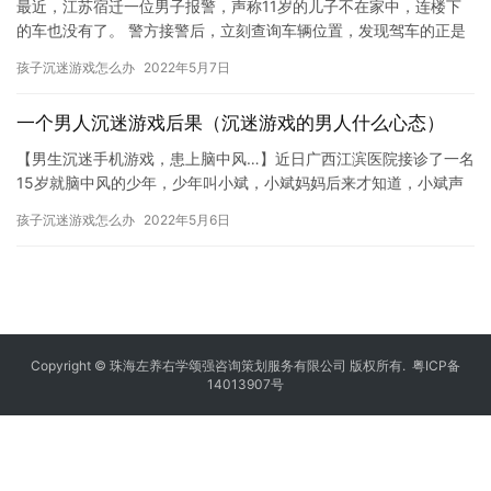
最近，江苏宿迁一位男子报警，声称11岁的儿子不在家中，连楼下
的车也没有了。 警方接警后，立刻查询车辆位置，发现驾车的正是
报警人11岁的儿子！ 正当民警准备去寻车时，男孩自己把车开回…
孩子沉迷游戏怎么办
2022年5月7日
一个男人沉迷游戏后果（沉迷游戏的男人什么心态）
【男生沉迷手机游戏，患上脑中风…】近日广西江滨医院接诊了一名
15岁就脑中风的少年，少年叫小斌，小斌妈妈后来才知道，小斌声
称上网课的那段时间里，实际上都在打游戏，每天最多睡2小时。
孩子沉迷游戏怎么办
2022年5月6日
广…
Copyright © 珠海左养右学颂强咨询策划服务有限公司 版权所有.
粤ICP备
14013907号