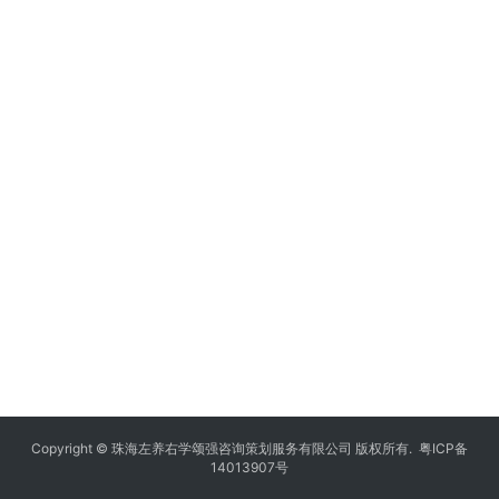
Copyright © 珠海左养右学颂强咨询策划服务有限公司 版权所有.
粤ICP备
14013907号