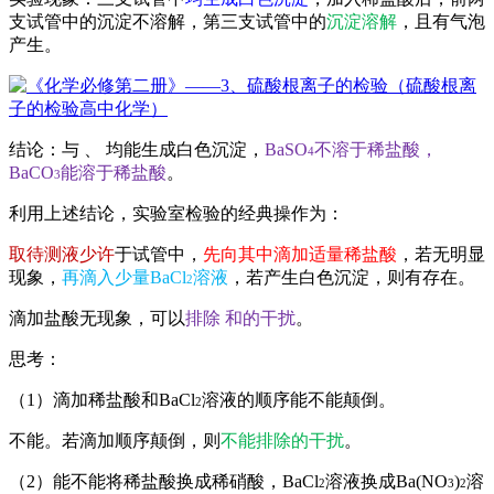
支试管中的沉淀不溶解，第三支试管中的
沉淀溶解
，且有气泡
产生。
结论：
与
、
均能生成白色沉淀，
BaSO
不溶于稀盐酸，
4
BaCO
能溶于稀盐酸
。
3
利用上述结论，实验室检验
的经典操作为：
取待测液少许
于试管中，
先向其中滴加适量稀盐酸
，若无明显
现象，
再滴入少量BaCl
溶液
，若产生白色沉淀，则有
存在。
2
滴加
盐酸
无现象，可以
排除
和
的干扰
。
思考：
（1）滴加稀盐酸和BaCl
溶液的顺序能不能颠倒。
2
不能。若滴加顺序颠倒，则
不能排除
的干扰
。
（2）能不能将稀盐酸换成
稀硝酸
，BaCl
溶液换成Ba(NO
)
溶
2
3
2