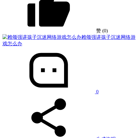
赞
(0)
赖颂强讲孩子沉迷网络游
戏怎么办
0