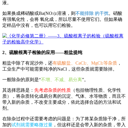
液。
如果换成稀硝酸或Ba(NO
)
溶液，则
不能排除
的干扰
。
硝酸
3
2
有强氧化性，会将
氧化成
，所以尽量不使用它们。但如果确
定样品中没有
，也可以用它们检验。
2、硫酸根离子检验的应用——
粗盐提纯
粗盐中除了有泥沙外，还
有
硫酸盐
、CaCl
、MgCl
等杂质
，
2
2
工业生产中可能需要纯净的NaCl，这些杂质就需要除掉。
一般除杂的原则是“
不增、不减、易分离
”。
其选择思路是：
先考虑杂质的性质
（包括
物理性质
、化学性
质），将杂质转化成易分离的沉淀、气体、水等物质，而且不
带入新的杂质，不改变主要成分，依此选择合适的方法和试
剂。
在除杂过程中还需要考虑的问题是：为了将某杂质除干净，所
加的
试剂就需要略微过量
，但这样还是会带入新的杂质，带入