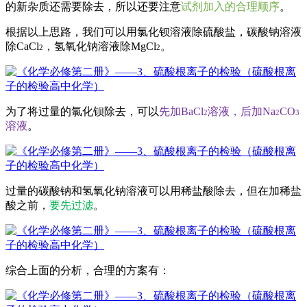
的新杂质还需要除去，所以还要注意
试剂加入的合理顺序
。
根据以上思路，我们可以用
氯化钡
溶液
除硫酸盐，
碳酸钠
溶液
除CaCl
，
氢氧化钠溶液
除MgCl
。
2
2
为了将过量的氯化钡除去，可以
先加BaCl
溶液，后加Na
CO
2
2
3
溶液
。
过量的碳酸钠和氢氧化钠溶液可以用稀盐酸除去，但在加稀盐
酸之前，
要先过滤
。
综合上面的分析，合理的方案有：