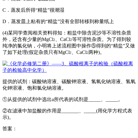
C．蒸发后所得“精盐”很潮湿
D．
蒸发皿
上粘有的“精盐”没有全部转移到称量纸上
(4)某同学查阅相关资料得知：粗盐中除含泥沙等不溶性杂质
外，还含有少量的MgCl
、CaCl
等可溶性杂质。为了得到较
2
2
纯净的氯化钠，小明将上述流程图中操作⑤得到的“精盐”又做
了如下处理(假定杂质只有MgCl
、CaCl
两种)。
2
2
提供的试剂：碳酸钠溶液、
碳酸钾
溶液、氢氧化钠溶液、
氢氧
化钾
溶液、饱和
氯化钠溶液
。
①从提供的试剂中选出a所代表的试剂是_____、_____。
②在滤液中加盐酸的作用是_______、_____(用
化学方程式
表
示)。
答案：