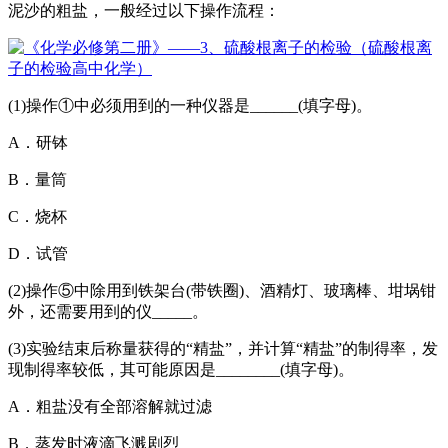
泥沙的粗盐，一般经过以下操作流程：
(1)操作①中必须用到的一种仪器是______(填字母)。
A．
研钵
B．
量筒
C．烧杯
D．试管
(2)操作⑤中除用到
铁架台
(带铁圈)、
酒精灯
、
玻璃棒
、
坩埚钳
外，还需要用到的仪_____。
(3)实验结束后称量获得的“精盐”，并计算“精盐”的制得率，发
现制得率较低，其可能原因是________(填字母)。
A．粗盐没有全部溶解就过滤
B．蒸发时液滴飞溅剧烈