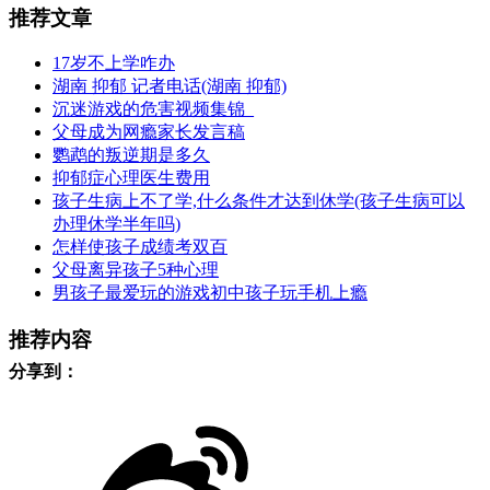
推荐文章
17岁不上学咋办
湖南 抑郁 记者电话(湖南 抑郁)
沉迷游戏的危害视频集锦_
父母成为网瘾家长发言稿
鹦鹉的叛逆期是多久
抑郁症心理医生费用
孩子生病上不了学,什么条件才达到休学(孩子生病可以
办理休学半年吗)
怎样使孩子成绩考双百
父母离异孩子5种心理
男孩子最爱玩的游戏初中孩子玩手机上瘾
推荐内容
分享到：