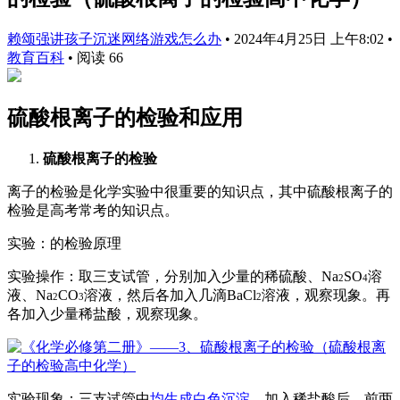
赖颂强讲孩子沉迷网络游戏怎么办
•
2024年4月25日 上午8:02
•
教育百科
•
阅读 66
硫酸根
离子的检验和应用
硫酸根离子的检验
离子的检验是化学实验中很重要的知识点，其中硫酸根离子的
检验是高考常考的知识点。
实验：
的检验原理
实验操作：取三支
试管
，分别加入少量的
稀硫酸
、Na
SO
溶
2
4
液、Na
CO
溶液，然后各加入几滴BaCl
溶液，观察现象。再
2
3
2
各加入少量
稀盐酸
，观察现象。
实验现象：三支试管中
均生成白色沉淀
，加入稀盐酸后，前两