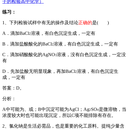
练习：
1、下列检验试样中有无
的操作及结论
正确的
是( )
A．滴加BaCl
溶液，有白色沉淀生成，一定有
2
B．滴加盐酸酸化的BaCl
溶液，有白色沉淀生成，一定有
2
C．滴加硝酸酸化的AgNO
溶液，没有白色沉淀生成，一定没
3
有
D．先加盐酸无明显现象，再加BaCl
溶液，有白色沉淀生
2
成，一定有
答案：D。
分析：
A中可能为
、
或
；B中沉淀可能为
AgCl
；Ag
SO
是微溶物，当
2
4
浓度较大时也可能出现沉淀，所以C项不能排除有
存在。
2、
氯化钠
是生活必需品，也是重要的
化工原料
。提纯少量含