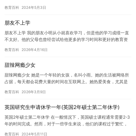
策，主要考哪些内容成为了考生和家长们关注的焦点。本文将…
教育百科
2024年5月3日
朋友不上学
朋友不上学 我的朋友小明从小就喜欢学习，但是他的学习成绩一直
不太好。他的父母也曾经尝试给他更多的学习时间和更好的教育资
源，但是小明总是无法适应学习的节奏，最终导致他无法上学。 小
教育百科
2026年4月16日
明…
甜辣网瘾少女
甜辣网瘾少女 她是一个年轻的女孩，名叫小雨。她的生活被网络所
占据，每天都会花费大量的时间在互联网上。她热爱美食，尤其是
辣味食物，所以每天都会花费大量的时间研究各种不同的辣味菜
教育百科
2026年3月9日
品。 …
英国研究生申请休学一年(英国2年硕士第二年休学)
英国2年硕士第二年休学 在一般情况下，英国硕士课程通常需要2-3
年的时间完成。然而，对于一些学生来说，他们的课程过于繁忙，
或者他们想要探索其他领域，因此他们可能会选择休学。在英国，…
教育百科
2024年5月11日