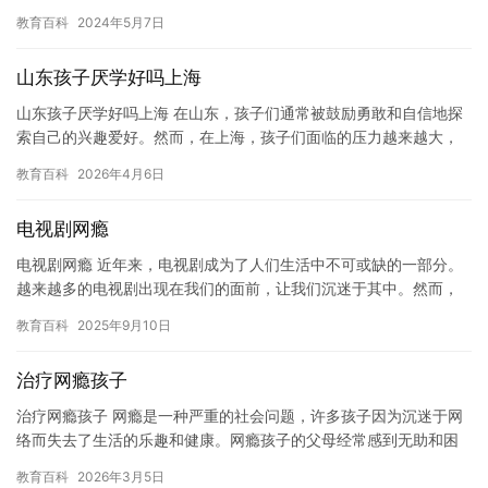
因为各种原因而想要放弃大学，比如遇到一些困难和挑战，或者我
教育百科
2024年5月7日
们想…
山东孩子厌学好吗上海
山东孩子厌学好吗上海 在山东，孩子们通常被鼓励勇敢和自信地探
索自己的兴趣爱好。然而，在上海，孩子们面临的压力越来越大，
他们需要在学校里取得好成绩，才能进入好的学校，获得更好的未
教育百科
2026年4月6日
来。…
电视剧网瘾
电视剧网瘾 近年来，电视剧成为了人们生活中不可或缺的一部分。
越来越多的电视剧出现在我们的面前，让我们沉迷于其中。然而，
电视剧网瘾也会对我们的身心健康造成负面影响。 电视剧网瘾的影
教育百科
2025年9月10日
响…
治疗网瘾孩子
治疗网瘾孩子 网瘾是一种严重的社会问题，许多孩子因为沉迷于网
络而失去了生活的乐趣和健康。网瘾孩子的父母经常感到无助和困
惑，因为他们的孩子似乎无法摆脱网络的魔力。但是，治疗网瘾孩
教育百科
2026年3月5日
子并…