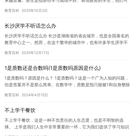
来越普遍。差生是指那些学习成绩不好、表现较差的学生，他们可
能受到家长、教师、学校等方面的歧视和排斥。在这种情况下，差
教育百科
2025年10月2日
生不…
长沙厌学不听话怎么办
长沙厌学不听话怎么办 长沙是湖南省的省会城市，也是全国著名的
教育中心之一。然而，在这个繁华的城市中，也有许多学生厌学不
听话的情况发生。这些问题不仅会对学生的学习成绩和心理健康造
教育百科
2025年12月17日
成负…
1是质数还是合数吗(1是质数吗原因是什么)
1是质数吗？原因是什么？ 1是质数吗？这是一个广为人知的问题，
但是答案并不是那么简单。在数学中，质数是指只能被1和自身整除
的正整数。但是，1为什么不是质数呢？ 让我们回顾一下质数的…
教育百科
2024年4月15日
不上学干餐饮
不上学干餐饮，这是一种不负责任的人生态度，也是不明智的选
择。 上学是我们人生中非常重要的一环，它为我们提供了学习知识
和培养品德的机会。如果不上学，我们就无法获得这些宝贵的经验